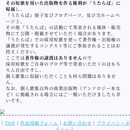
その短歌を用いた出版物を作る権利が『うたらば』に
帰属
し、
『うたらば』冊子及びブログパーツ、及び当ホームペ
ージ上、
その他『うたらば』の活動にて発表される媒体・販売
物にて公開・掲載させていただく場合があります。
『うたらば』での採用短歌を使って著作権・出版権の
譲渡が発生するコンテスト等にご参加されることはお
控えください。
ここでは
著作権の譲渡はありません
ので
採用短歌をご自身のブログ等で発表いただくのはもち
ろん自由ですし、
個人歌集に収録いただくことも何ら問題はありませ
ん。
なお、個人歌集以外の商業出版物（アンソロジー本な
ど）に掲載される場合にはご一報いただけましたら幸
いです。
｜
TOP
｜
作品投稿フォーム
｜
お問い合わせ
｜
プライバシーポ
リシー
｜