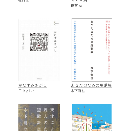
穂村 弘
かたすみさがし
あなたのための短歌集
田中ましろ
木下龍也