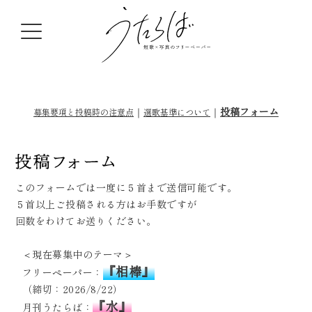
｜
｜
投稿フォーム
募集要項と投稿時の注意点
選歌基準について
このフォームでは一度に５首まで送信可能です。
５首以上ご投稿される方はお手数ですが
回数をわけてお送りください。
＜現在募集中のテーマ＞
『相棒』
フリーペーパー：
（締切：2026/8/22）
『水』
月刊うたらば：