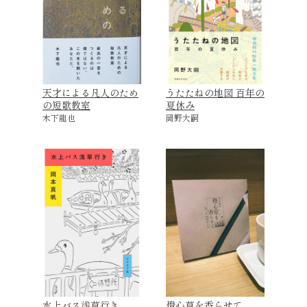
天才による凡人のため
うたたねの地図 百年の
の短歌教室
夏休み
木下龍也
岡野大嗣
水上バス浅草行き
燈心草を香らせて