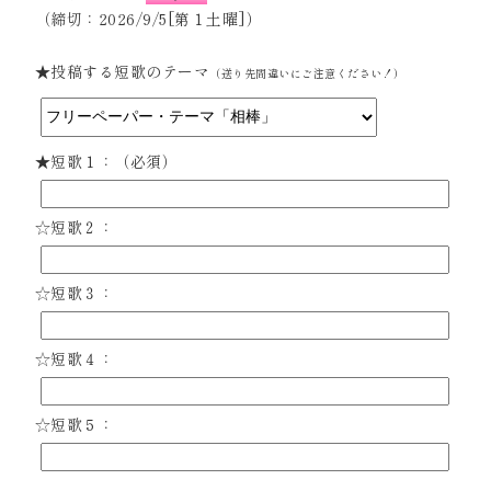
（締切：2026/9/5[第１土曜]）
★投稿する短歌のテーマ
（送り先間違いにご注意ください！）
★短歌１：（必須）
☆短歌２：
☆短歌３：
☆短歌４：
☆短歌５：