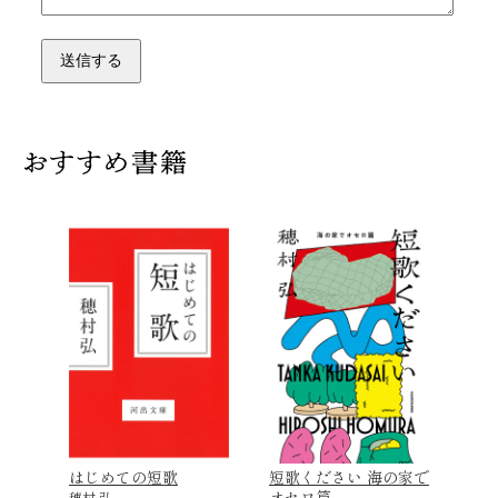
はじめての短歌
短歌ください 海の家で
オセロ篇
穂村 弘