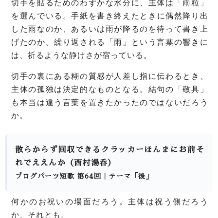
切手を貼るためのわずかな水分に、主体は「雨粒」
を選んでいる。
手紙を書き終えたときに偶然降り出
した雨なのか、あるいは雨が降るのを待って書き上
げたのか。
繰り返される「雨」という言葉の響きに
は、祈るような静けさが宿っている。
切手の裏にある糊の質感が人差し指に伝わるとき、
主体の孤独は決定的なものとなる。
結句の「敬具」
も本当は違う言葉を置きたかったのではないだろう
か。
散らからず回収できるクラッカーほんまにお前そ
れでええんか（西村湯呑）
ブログパーツ短歌 第64回｜テーマ「後」
何かのお祝いの場面だろう。主体は祝う側だろう
か、それとも。