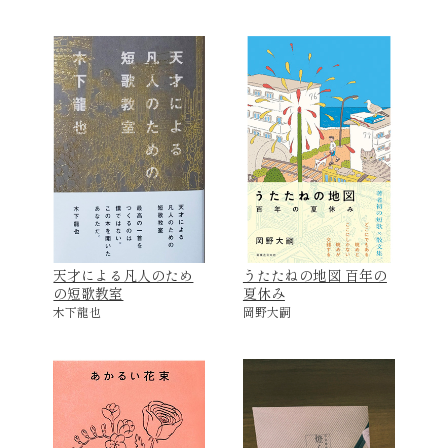
天才による凡人のため
うたたねの地図 百年の
の短歌教室
夏休み
木下龍也
岡野大嗣