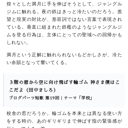
煌々とした満月に手を伸ばそうとして、ジャングル
ジムに触れる。夜の鉄はきっと冷たいのだろう。
羨
望と現実の対比が、形容詞ではない言葉で表現され
ている。
垂直に組まれた鉄檻のようなジャングルジ
ムを登る行為は、主体にとっての聖域への回帰かも
しれない。
満月という正解に触れられないもどかしさが、冷た
い余韻となって響いてくる。
３階の窓から空に向け飛ばす輪ゴム 神さま僕はこ
こだよ（田中ましろ）
ブログパーツ短歌 第19回｜テーマ「学校」
校舎の窓だろうか。
輪ゴムを本来とは異なる使い方
をする時の、あのギリギリまで伸ばす指の緊張感が