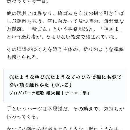
伝わってくる一首。
他の玩具とは異なり、輪ゴムを自分の指で引き伸ば
し飛距離を競う。
空に向かって放つ時の、無邪気な
万能感。
「輪ゴム」という事務用品と、「神さま」
という絶対者が、たよりない指先で結ばれている。
その弾道のゆくえを追う主体の、祈りのような視線
も感じられる。
似たようなゆび似たようなてのひらで誰にも似て
ない頬の触れかた（ゆいこ）
ブログパーツ短歌 第36回｜テーマ「手」
手というパーツは不思議だ。その動きで、気持ちが
伝わってくる。
かつての誰かを想起させるような「似たような手」