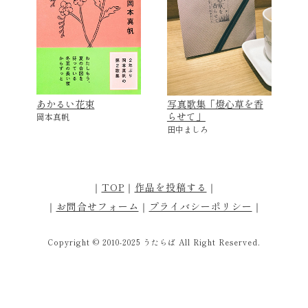
あかるい花束
写真歌集「燈心草を香
らせて」
岡本真帆
田中ましろ
｜
TOP
｜
作品を投稿する
｜
｜
お問合せフォーム
｜
プライバシーポリシー
｜
Copyright © 2010-2025 うたらば All Right Reserved.