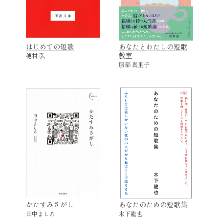
はじめての短歌
あなたとわたしの短歌
教室
穂村 弘
服部 真里子
かたすみさがし
あなたのための短歌集
田中ましろ
木下龍也